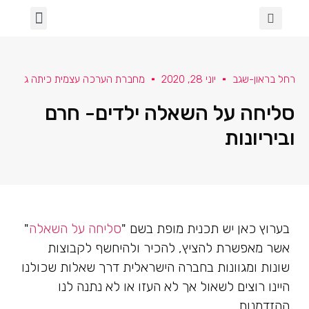
הכיתה שלנו
ספרות ושירה
מגדר וגאווה
בינה מלאכותית בכיתה
עלמא- א' תחילה
למידה מרחוק
שבעה באוקטובר
רחל בראון-שגב
יוני 28, 2020
מחברת הערכה עצמית כיתה ג
סליחה על השאלה ילדים- חרם
וביריונות
בערוץ כאן יש תכנית מופת בשם "
סליחה על השאלה
"
אשר מאפשרת להציץ, להכיר ולהיחשף לקבוצות
שונות ומגוונות בחברה הישראלית דרך שאלות שכולנו
היינו רוצים לשאול אך לא העזו או לא נתנה לנו
ההזדמנות.