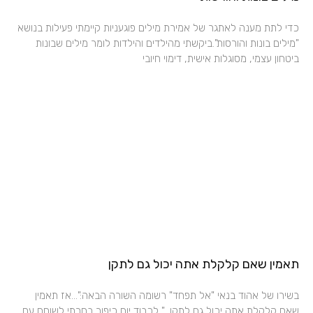
כדי לתת מענה לאתגר של אמירת מילים פוגעניות קיימתי פעילות בנושא
"מילים בונות והורסות".ביקשתי מהילדים והילדות לומר מילים שבונות
ביטחון עצמי, מסוגלות אישית, דימוי חיובי
תאמין שאם קלקלת אתה יכול גם לתקן
בשירו של אהוד בנאי "אל תפחד" רשומה השורה הבאה:"…אז תאמין
שאם קלקלת אתה יכול גם לתקן…" לכבוד יום כיפור בחרתי לשוחח עם