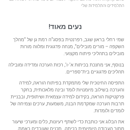
התלמידים והתלמידות שלי
נעים מאוד!
שמי רחלי בראון שגב, רפרנטית בפסג"ה רמת גן של "מהלך
השקפה – מורים מובילים", מנחה פדגוגית ומלווה מורות
מובילים בתהליכי פיתוח מקצועי.
בנוסף, אני מחנכת בכיתות א'-ו', רכזת הערכה ומדידה ומובילה
תהליכים פדגוגיים בית־ספריים.
התפיסה החינוכית שלי מתמקדת בפיתוח הוראה, למידה
והערכה בשילוב מיומנויות לומד ובינה מלאכותית, בחקר
פרקטיקות הוראה, בקידום למידה עצמאית ושיתופית, ובבניית
תרבות הערכה שמקדמת הבנה, משמעות, ערכים וצמיחה של
לומדים ולומדות.
את הבלוג אני כותבת כדי לשתף רעיונות, כלים ומערכי שיעור
מתוך העבודה היומיומית בכיתה, תכנים שעובדים באמת,