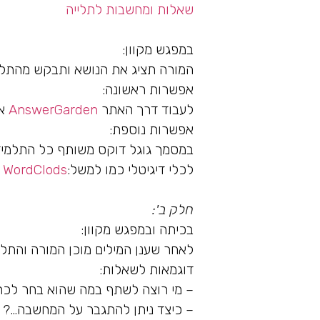
שאלות ומחשבות לתלייה
במפגש מקוון:
המורה תציג את הנושא ותבקש מהתלמ
אפשרות ראשונה:
לעבוד דרך האתר
AnswerGarden
א
אפשרות נוספת:
במסמך גוגל דוקס משותף כל התלמיד
לכלי דיגיטלי כמו למשל:
WordClods
א
חלק ב':
בכיתה ובמפגש מקוון:
לאחר שענן המילים מוכן המורה והתלמי
דוגמאות לשאלות:
– מי רוצה לשתף במה שהוא בחר לכת
– כיצד ניתן להתגבר על המחשבה…?