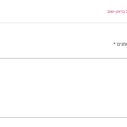
 בראון-שגב
מנים
*