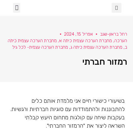
הכיתה שלנו
ספרות ושירה
מגדר וגאווה
בינה מלאכותית בכיתה
עלמא- א' תחילה
למידה מרחוק
שבעה באוקטובר
רחל בראון-שגב
אפריל 15, 2024
הערכה
,
מחברת הערכה עצמית כיתה א
,
מחברת הערכה עצמית כיתה
ב
,
מחברת הערכה עצמית כיתה ג
,
מחברת הערכה עצמית- לכל גיל
רמזור חברתי
בשיעורי כישורי חיים אני מלמדת אותם כלים
להתבוננות ולהתמודדות עם סוגיות חברתיות ורגשיות.
בעקבות שיחה עם קולגות מתחום היעוץ קבלתי
השראה ליצור את "הרמזור החברתי".