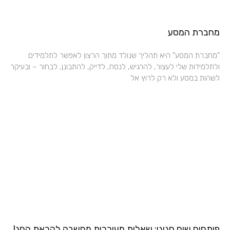
מחברת המסע
"מחברת המסע" היא תהליך שנולד מתוך הרצון לאפשר לתלמידים
ולתלמידות שלי לעצור, להרגיש, לנסח, לדייק, להתבונן, לבחור – ובעיקר
לשהות במסע ולא רק לרוץ אל
פותחים שיח חגיגי: שאלות מעוררות מחשבה לקראת החג!