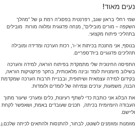
נעים מאוד!
שמי רחלי בראון שגב, רפרנטית בפסג"ה רמת גן של "מהלך
השקפה – מורים מובילים", מנחה פדגוגית ומלווה מורות מובילים
בתהליכי פיתוח מקצועי.
בנוסף, אני מחנכת בכיתות א'-ו', רכזת הערכה ומדידה ומובילה
תהליכים פדגוגיים בית־ספריים.
התפיסה החינוכית שלי מתמקדת בפיתוח הוראה, למידה והערכה
בשילוב מיומנויות לומד ובינה מלאכותית, בחקר פרקטיקות הוראה,
בקידום למידה עצמאית ושיתופית, ובבניית תרבות הערכה שמקדמת
הבנה, משמעות, ערכים וצמיחה של לומדים ולומדות.
את הבלוג אני כותבת כדי לשתף רעיונות, כלים ומערכי שיעור מתוך
העבודה היומיומית בכיתה, תכנים שעובדים באמת, ושאפשר לקחת
וליישם.
מוזמנות ומוזמנים לשוטט, לבחור, להתנסות ולהתאים לכיתה שלכם.ן.