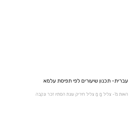
עברית- תכנון שיעורים לפי תפיסת עלמא
האות מ'- צליל מָ מַ צליל חיריק עונת הסתיו זכר ונקבה