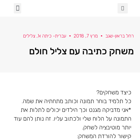
הכיתה שלנו
ספרות ושירה
מגדר וגאווה
בינה מלאכותית בכיתה
עלמא- א' תחילה
למידה מרחוק
שבעה באוקטובר
רחל בראון-שגב
מרץ 7, 2018
עברית- כיתה א'
,
צלילים
משחק כתיבה עם צליל חולם
כיצד משחקים?
כל תלמיד בוחר תמונה וכותב מתחתיה את שמה.
*אני מדביקה מגנט וכך הילדים יכולים לתלות את
התמונה על הלוח שלי ולכתוב עליו. זה נותן להם עוד
יותר מוטיבציה לשחק.
קישור להורדת המשחק: