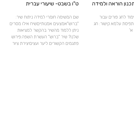
תכנון הוראה ולמידה
ט"ו בשבט- שיעורי עברית
ימוד לחג פורים עבור
שם המשימה חומרי למידה ניתוח שיר:
תפיסת עלמא.קישור: חג
"ברוש"אמצעים אמנותייםשיח אילו מסרים
א'
ניתן ללמוד מהשיר בהקשר למציאות
שלנו? שיר "ברוש" העשרת השפה:פירוש
פתגמים הקשורים ליער ועציםיצירת ציור