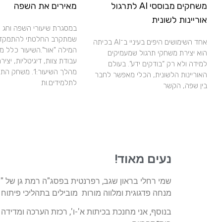
משחקים מבוססי AI לתרגול
מאירים את השפה
אוריינות לשונית
במסגרת שיעורי השפה וחג 
שמתקרב החלטתי להתמקד ב
אחד השימושים היפים בעיניי ב־AI בכיתה
המילה "אור".השיעור כלל מיו
הוא יצירת משחקי תרגול שמעמיקים
עבודת צוות, דיגיטליות, יצירת
למידה ולא רק “בודקים ידע”. בעולם
מהלך השיעור:1. מ
האוריינות הלשונית, הכלי מאפשר לחבר
לתלמידים.ות
בין שפה, הקשר
נעים מאוד!
שמי רחלי בראון שגב, רפרנטית בפסג"ה רמת גן של "
מנחה פדגוגית ומלווה מורות מובילים בתהליכי פיתוח 
בנוסף, אני מחנכת בכיתות א'-ו', רכזת הערכה ומדידה 