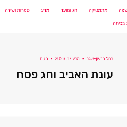
פה
מתמטיקה
חג ומועד
מדע
ספרות ושירה
 בכיתה
רחל בראון-שגב
מרץ 17, 2023
חגים
עונת האביב וחג פסח