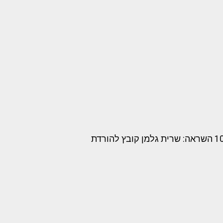
משחק באווירת חג חנוכה בנושא תרגילי חיבור וחיסור עד 10 השראה: שרית גלמן קובץ להורדת