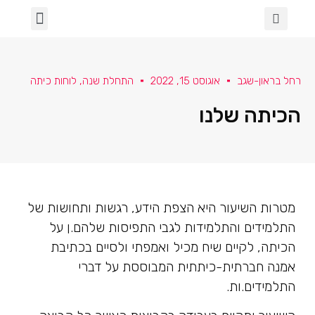
הכיתה שלנו
ספרות ושירה
מגדר וגאווה
בינה מלאכותית בכיתה
עלמא- א' תחילה
למידה מרחוק
שבעה באוקטובר
רחל בראון-שגב
אוגוסט 15, 2022
התחלת שנה
,
לוחות כיתה
הכיתה שלנו
מטרות השיעור היא הצפת הידע, רגשות ותחושות של
התלמידים והתלמידות לגבי התפיסות שלהם.ן על
הכיתה, לקיים שיח מכיל ואמפתי ולסיים בכתיבת
אמנה חברתית-כיתתית המבוססת על דברי
התלמידים.ות.