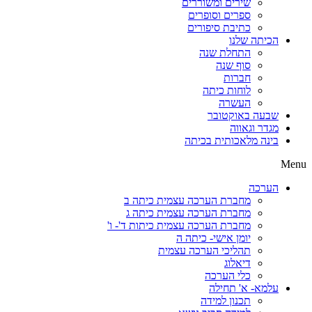
שירים ומשוררים
ספרים וסופרים
כתיבת סיפורים
הכיתה שלנו
התחלת שנה
סוף שנה
חברות
לוחות כיתה
העשרה
שבעה באוקטובר
מגדר וגאווה
בינה מלאכותית בכיתה
Menu
הערכה
מחברת הערכה עצמית כיתה ב
מחברת הערכה עצמית כיתה ג
מחברת הערכה עצמית כיתות ד'- ו'
יומן אישי- כיתה ה
תהליכי הערכה עצמית
דיאלוג
כלי הערכה
עלמא- א' תחילה
תכנון למידה