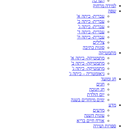
הערכה
למידה מרחוק
שפה
עברית- כיתה א'
עברית- כיתה ב'
עברית- כיתה ג'
עברית- כיתה ד'
עברית- כיתה ה'
צלילים
סוגות כתיבה
מתמטיקה
מתמטיקה- כיתה א'
מתמטיקה- כיתה ב'
מתמטיקה- כיתה ג'
גיאומטריה – כיתה ג'
חג ומועד
חגים
חג חנוכה
יום הולדת
ימים מיוחדים בשנה
מדע
מדעים
עונות השנה
אורח חיים בריא
ספרות ושירה