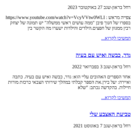
רחל בראון-שגב
27 באוקטובר 2023
צפייה מראש : https://www.youtube.com/watch?v=VcyVVtw0WLI
בספרו של חנוך פיבן "ממה עושים ראשי ממשלה" יש תמונה של יצחק
רבין ממגוון של חפצים.הילדים והילדות ישערו מה הקשר בין
המשיכו לקרוא...
גדר, כבשה ואיש עם בעיה
רחל בראון-שגב
3 בפברואר 2022
אחד הספרים האהובים עליי הוא: גדר, כבשה ואיש עם בעיה. כתבה
ואיירה: יעל בירן.את הספר קבלתי במהלך שירותי הצבאי כרכזת מורות
חיילות. בהקדשה נכתב: "שלא
המשיכו לקרוא...
טביעת האצבע שלי
רחל בראון-שגב
7 באוגוסט 2021