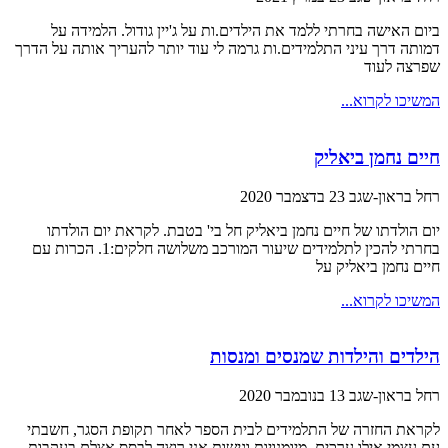
ביום האישה בחרתי ללמד את הילדים.ות על ג'יין גודול. הלמידה על
דמותה דרך עיני התלמידים.ות גרמה לי עוד יותר להעריך אותה על הדרך
שפרצה לעוד
המשיכו לקרוא...
חיים נחמן ביאליק
רחל בראון-שגב
23 בדצמבר 2020
יום הולדתו של חיים נחמן ביאליק חל בי' בטבת. לקראת יום הולדתו
בחרתי להכין לתלמידים שיעור המורכב משלושה חלקים:1. הכרות עם
חיים נחמן ביאליק על
המשיכו לקרוא...
הילדים והילדות שמנסים ומנסות
רחל בראון-שגב
13 בנובמבר 2020
לקראת החזרה של התלמידים לבית הספר לאחר תקופת הסגר, חשבתי
עם עצמי אילו ערכים, מיומנויות וגישות אני רוצה לבסס אצלם בעקבות