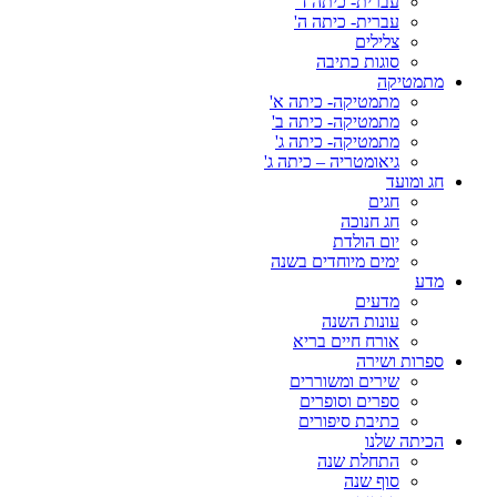
עברית- כיתה ד'
עברית- כיתה ה'
צלילים
סוגות כתיבה
מתמטיקה
מתמטיקה- כיתה א'
מתמטיקה- כיתה ב'
מתמטיקה- כיתה ג'
גיאומטריה – כיתה ג'
חג ומועד
חגים
חג חנוכה
יום הולדת
ימים מיוחדים בשנה
מדע
מדעים
עונות השנה
אורח חיים בריא
ספרות ושירה
שירים ומשוררים
ספרים וסופרים
כתיבת סיפורים
הכיתה שלנו
התחלת שנה
סוף שנה