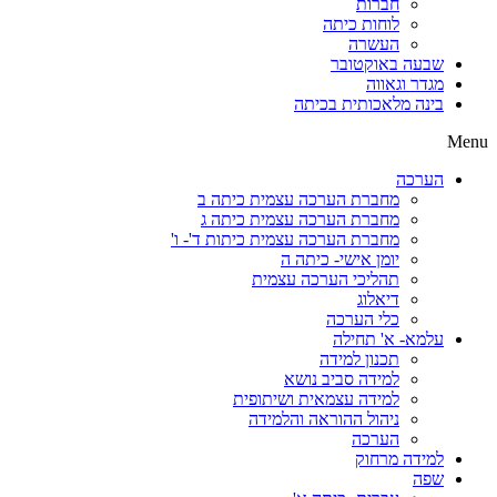
חברות
לוחות כיתה
העשרה
שבעה באוקטובר
מגדר וגאווה
בינה מלאכותית בכיתה
Menu
הערכה
מחברת הערכה עצמית כיתה ב
מחברת הערכה עצמית כיתה ג
מחברת הערכה עצמית כיתות ד'- ו'
יומן אישי- כיתה ה
תהליכי הערכה עצמית
דיאלוג
כלי הערכה
עלמא- א' תחילה
תכנון למידה
למידה סביב נושא
למידה עצמאית ושיתופית
ניהול ההוראה והלמידה
הערכה
למידה מרחוק
שפה