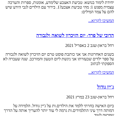
יחידת לימוד בנושא: טביעת האצבע שלימדע, אומנות, ספרות והערכה
עצמית מפגש 1: מהי טביעת אצבע?1. בירור עם הילדים לגבי הידע שיש
להם על צמד המילים:
המשיכו לקרוא...
הדובי של פרד- יום הזיכרון לשואה ולגבורה
רחל בראון-שגב
2 באפריל 2021
בשנים האחרונות אני אני כותבת פוסט טרם יום הזיכרון לשואה ולגבורה
על ספר ילדים שבעזרתו אני ניגשת ליום הטעון והמורכב. שנה שעברה לא
הספקתי לכתוב
המשיכו לקרוא...
ג'יין גודול
רחל בראון-שגב
23 במרץ 2021
ביום האישה בחרתי ללמד את הילדים.ות על ג'יין גודול. הלמידה על
דמותה דרך עיני התלמידים.ות גרמה לי עוד יותר להעריך אותה על הדרך
שפרצה לעוד