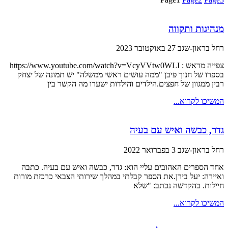
מנהיגות ותקווה
רחל בראון-שגב
27 באוקטובר 2023
צפייה מראש : https://www.youtube.com/watch?v=VcyVVtw0WLI
בספרו של חנוך פיבן "ממה עושים ראשי ממשלה" יש תמונה של יצחק
רבין ממגוון של חפצים.הילדים והילדות ישערו מה הקשר בין
המשיכו לקרוא...
גדר, כבשה ואיש עם בעיה
רחל בראון-שגב
3 בפברואר 2022
אחד הספרים האהובים עליי הוא: גדר, כבשה ואיש עם בעיה. כתבה
ואיירה: יעל בירן.את הספר קבלתי במהלך שירותי הצבאי כרכזת מורות
חיילות. בהקדשה נכתב: "שלא
המשיכו לקרוא...