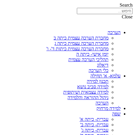
Search
Close
הערכה
מחברת הערכה עצמית כיתה ב
מחברת הערכה עצמית כיתה ג
מחברת הערכה עצמית כיתות ד'- ו'
יומן אישי- כיתה ה
תהליכי הערכה עצמית
דיאלוג
כלי הערכה
עלמא- א' תחילה
תכנון למידה
למידה סביב נושא
למידה עצמאית ושיתופית
ניהול ההוראה והלמידה
הערכה
למידה מרחוק
שפה
עברית- כיתה א'
עברית- כיתה ב'
עברית- כיתה ג'