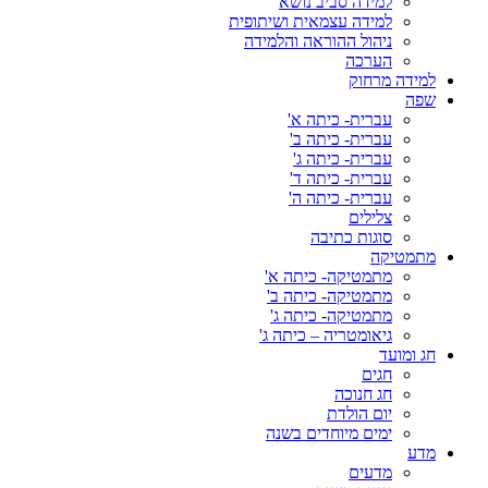
למידה סביב נושא
למידה עצמאית ושיתופית
ניהול ההוראה והלמידה
הערכה
למידה מרחוק
שפה
עברית- כיתה א'
עברית- כיתה ב'
עברית- כיתה ג'
עברית- כיתה ד'
עברית- כיתה ה'
צלילים
סוגות כתיבה
מתמטיקה
מתמטיקה- כיתה א'
מתמטיקה- כיתה ב'
מתמטיקה- כיתה ג'
גיאומטריה – כיתה ג'
חג ומועד
חגים
חג חנוכה
יום הולדת
ימים מיוחדים בשנה
מדע
מדעים