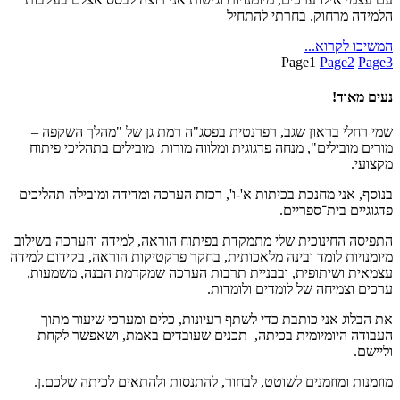
הלמידה מרחוק. בחרתי להתחיל
המשיכו לקרוא...
Page
1
Page
2
Page
3
נעים מאוד!
שמי רחלי בראון שגב, רפרנטית בפסג"ה רמת גן של "מהלך השקפה –
מורים מובילים", מנחה פדגוגית ומלווה מורות מובילים בתהליכי פיתוח
מקצועי.
בנוסף, אני מחנכת בכיתות א'-ו', רכזת הערכה ומדידה ומובילה תהליכים
פדגוגיים בית־ספריים.
התפיסה החינוכית שלי מתמקדת בפיתוח הוראה, למידה והערכה בשילוב
מיומנויות לומד ובינה מלאכותית, בחקר פרקטיקות הוראה, בקידום למידה
עצמאית ושיתופית, ובבניית תרבות הערכה שמקדמת הבנה, משמעות,
ערכים וצמיחה של לומדים ולומדות.
את הבלוג אני כותבת כדי לשתף רעיונות, כלים ומערכי שיעור מתוך
העבודה היומיומית בכיתה, תכנים שעובדים באמת, ושאפשר לקחת
וליישם.
מוזמנות ומוזמנים לשוטט, לבחור, להתנסות ולהתאים לכיתה שלכם.ן.