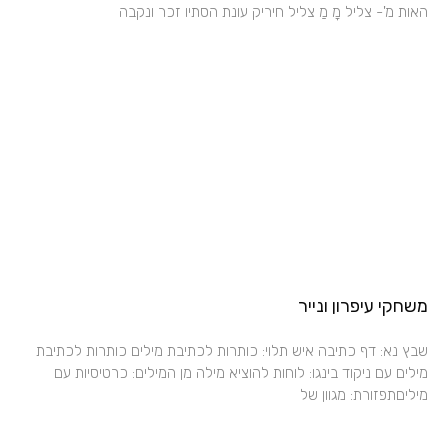
האות מ'- צליל מָ מַ צליל חיריק עונת הסתיו זכר ונקבה
משחקי עיפרון ונייר
שבץ נא: דף כתיבה איש תלוי: כותרות לכתיבת מילים כותרות לכתיבת
מילים עם ניקוד בינגו: לוחות להוציא מילה מן המילים: כרטיסיות עם
מיליםתפזורת: מגוון של