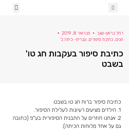
הכיתה שלנו
ספרות ושירה
מגדר וגאווה
בינה מלאכותית בכיתה
עלמא- א' תחילה
למידה מרחוק
שבעה באוקטובר
רחל בראון-שגב
פברואר 8, 2019
חגים
,
כתיבת סיפורים
,
עברית- כיתה ב'
כתיבת סיפור בעקבות חג טו'
בשבט
כתיבת סיפור ברוח חג טו בשבט:
1. הילדים מציעים רעיונות לעלילת הסיפור.
2. אנחנו חוזרים על התבנית הסיפורית בע"פ (כתובה
גם על אחד מלוחות הכיתה).