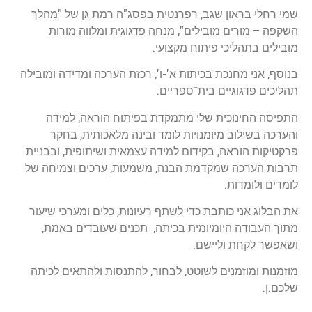
שמי רחלי בראון שגב, רפרנטית בפסג"ה רמת גן של "מהלך
השקפה – מורים מובילים", מנחה פדגוגית ומלווה מורות
מובילים בתהליכי פיתוח מקצועי.
בנוסף, אני מחנכת בכיתות א'-ו', רכזת הערכה ומדידה ומובילה
תהליכים פדגוגיים בית־ספריים.
התפיסה החינוכית שלי מתמקדת בפיתוח הוראה, למידה
והערכה בשילוב מיומנויות לומד ובינה מלאכותית, בחקר
פרקטיקות הוראה, בקידום למידה עצמאית ושיתופית, ובבניית
תרבות הערכה שמקדמת הבנה, משמעות, ערכים וצמיחה של
לומדים ולומדות.
את הבלוג אני כותבת כדי לשתף רעיונות, כלים ומערכי שיעור
מתוך העבודה היומיומית בכיתה, תכנים שעובדים באמת,
ושאפשר לקחת וליישם.
מוזמנות ומוזמנים לשוטט, לבחור, להתנסות ולהתאים לכיתה
שלכם.ן.