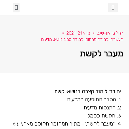
הכיתה שלנו
ספרות ושירה
מגדר וגאווה
בינה מלאכותית בכיתה
עלמא- א' תחילה
למידה מרחוק
שבעה באוקטובר
רחל בראון-שגב
מרץ 21, 2021
העשרה
,
למידה מרחוק
,
למידה סביב נושא
,
מדעים
מעבר לקשת
יחידת לימוד קצרה בנושא: קשת
1. הסבר התופעה המדעית
2. התנסות מדעית
3. הקשת כסמל
4. "מעבר לקשת"- מתוך המחזמר הקוסם מארץ עוץ